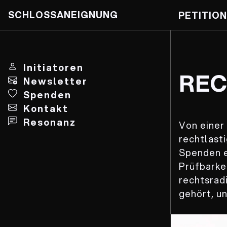
SCHLOSSANEIGNUNG
PETITION
Skip
to
content
Initiatoren
REC
Newsletter
Spenden
Kontakt
Resonanz
Von einer 
rechtlasti
Spenden e
Prüfbarke
rechtsrad
gehört, u