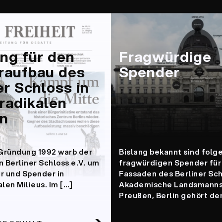
ng für den
Fragwürdige
raufbau des
Spender
er Schloss in
radikalen
en
 Gründung 1992 warb der
Bislang bekannt sind folg
n Berliner Schloss e.V. um
fragwürdigen Spender für
r und Spender in
Fassaden des Berliner Sch
len Milieus. Im […]
Akademische Landsmanns
Preußen, Berlin gehört de
➔