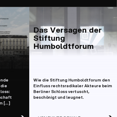
Das Versagen der
Stiftung
Humboldtforum
ende
Wie die Stiftung Humboldtforum den
 die
Einfluss rechtsradikaler Akteure beim
loss:
Berliner Schloss vertuscht,
chaft
beschönigt und leugnet.
m […]
➔
➔