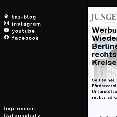
taz-blog
instagram
Werbu
youtube
Wiede
facebook
Berlin
rechts
Kreis
Seit seiner
Förderverei
Unterstütze
rechtsradika
Impressum
Datenschutz