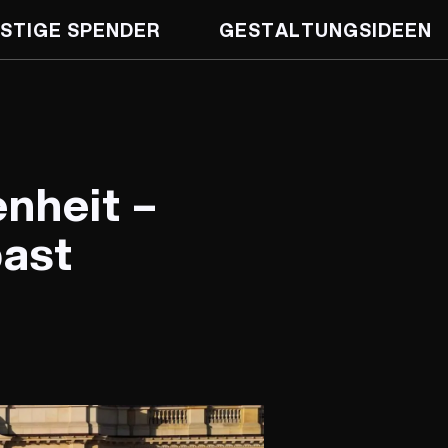
STIGE SPENDER
GESTALTUNGS­IDEEN
nheit –
past