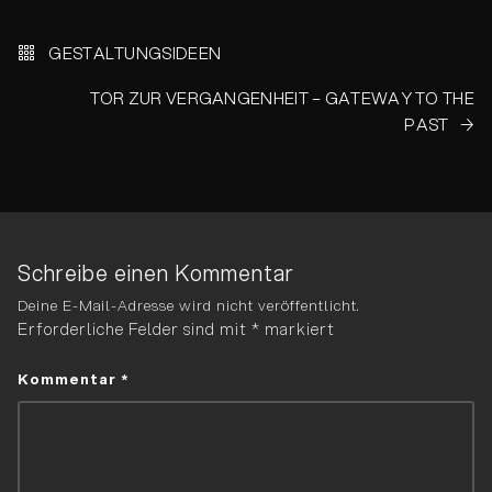
Beitrags-
Navigation
GESTALTUNGS­IDEEN
TOR ZUR VERGANGENHEIT – GATEWAY TO THE
PAST
Schreibe einen Kommentar
Deine E-Mail-Adresse wird nicht veröffentlicht.
Erforderliche Felder sind mit
*
markiert
Kommentar
*