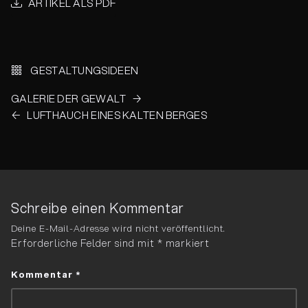
ARTIKEL ALS PDF
Beitrags-
Navigation
GESTALTUNGS­IDEEN
GALERIE DER GEWALT
LUFTHAUCH EINES KALTEN BERGES
Schreibe einen Kommentar
Deine E-Mail-Adresse wird nicht veröffentlicht.
Erforderliche Felder sind mit
*
markiert
Kommentar
*