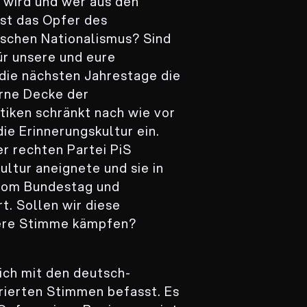
t wird und wer aus den
st das Opfer des
tschen Nationalismus? Sind
ür unsere und eure
 die nächsten Jahrestage die
erne Decke der
tiken schränkt nach wie vor
ie Erinnerungskultur ein.
er rechten Partei PiS
ultur aneignete und sie in
 vom Bundestag und
t. Sollen wir diese
sere Stimme kämpfen?
sich mit den deutsch-
rierten Stimmen befasst. Es