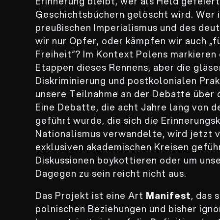
Erinnerung bleibt, wer als Held gefeier
Geschichtsbüchern gelöscht wird. Wer i
preußischen Imperialismus und des deu
wir nur Opfer, oder kämpfen wir auch „f
Freiheit“? Im Kontext Polens markieren
Etappen dieses Rennens, aber die gläs
Diskriminierung und postkolonialen Prak
unsere Teilnahme an der Debatte über d
Eine Debatte, die acht Jahre lang von d
geführt wurde, die sich die Erinnerungsk
Nationalismus verwandelte, wird jetzt
exklusiven akademischen Kreisen geführ
Diskussionen boykottieren oder um un
Dagegen zu sein reicht nicht aus.
Das Projekt ist eine Art
Manifest
, das 
polnischen Beziehungen und bisher igno