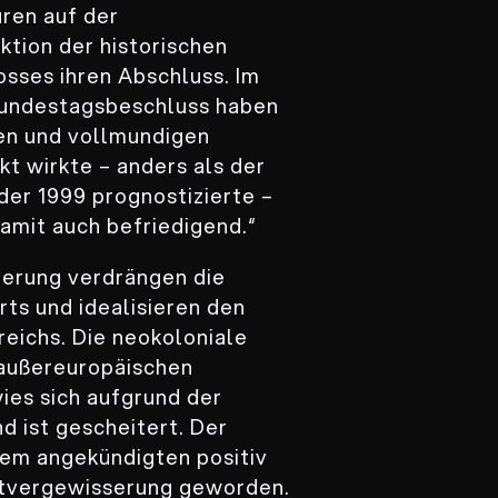
uren auf der
ktion der historischen
sses ihren Abschluss. Im
Bundestagsbeschluss haben
gen und vollmundigen
kt wirkte – anders als der
er 1999 prognostizierte –
amit auch befriedigend.“
nerung verdrängen die
ts und idealisieren den
reichs. Die neokoloniale
„außereuropäischen
ies sich aufgrund der
 ist gescheitert. Der
dem angekündigten positiv
stvergewisserung geworden.