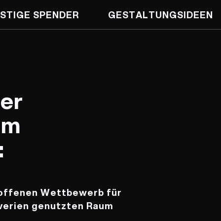
STIGE SPENDER
GESTALTUNGS­IDEEN
er
am
:
 offenen Wettbewerb für
verien genutzten Raum