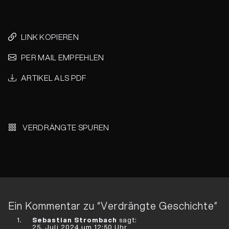
LINK KOPIEREN
PER MAIL EMPFEHLEN
ARTIKEL ALS PDF
Beitrags-
Navigation
VERDRÄNGTE SPUREN
Ein Kommentar zu “
Verdrängte Geschichte
”
Sebastian Strombach
sagt:
25. Juli 2024 um 12:50 Uhr