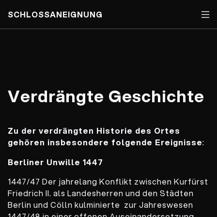
SCHLOSSANEIGNUNG
Skip
to
content
Verdrängte Geschichte
Zu der verdrängten Historie des Ortes
gehören insbesondere folgende Ereignisse
:
Berliner Unwille 1447
1447/47 Der jahrelang Konflikt zwischen Kurfürst
Friedrich II. als Landesherren und den Städten
Berlin und Cölln kulminierte zur Jahreswesen
1447/48 in einer offenen Auseinandersetzung
.